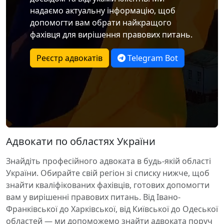
надаємо актуальну інформацію, щоб
допомогти вам обрати найкращого
фахівця для вирішення правових питань.
Реєстр адвокатів
Telegram Bot
Адвокати по областях України
Знайдіть професійного адвоката в будь-якій області
України. Обирайте свій регіон зі списку нижче, щоб
знайти кваліфікованих фахівців, готових допомогти
вам у вирішенні правових питань. Від Івано-
Франківської до Харківської, від Київської до Одеської
областей — ми допоможемо знайти адвоката поруч