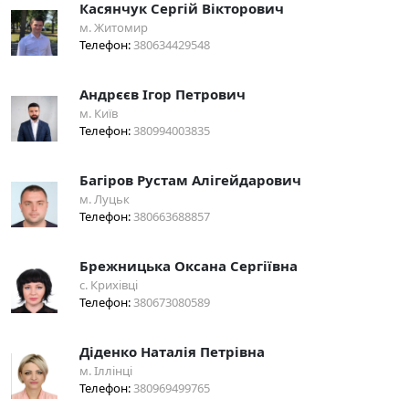
Касянчук Сергій Вікторович
м. Житомир
Телефон:
380634429548
Андрєєв Ігор Петрович
м. Київ
Телефон:
380994003835
Багіров Рустам Алігейдарович
м. Луцьк
Телефон:
380663688857
Брежницька Оксана Сергіївна
с. Крихівці
Телефон:
380673080589
Діденко Наталія Петрівна
м. Іллінці
Телефон:
380969499765