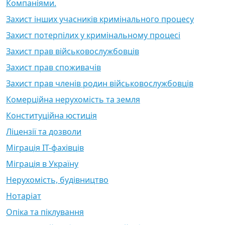
Компаніями.
Захист інших учасників кримінального процесу
Захист потерпілих у кримінальному процесі
Захист прав військовослужбовців
Захист прав споживачів
Захист прав членів родин військовослужбовців
Комерційна нерухомість та земля
Конституційна юстиція
Ліцензії та дозволи
Міграція ІТ-фахівців
Міграція в Україну
Нерухомість, будівництво
Нотаріат
Опіка та піклування