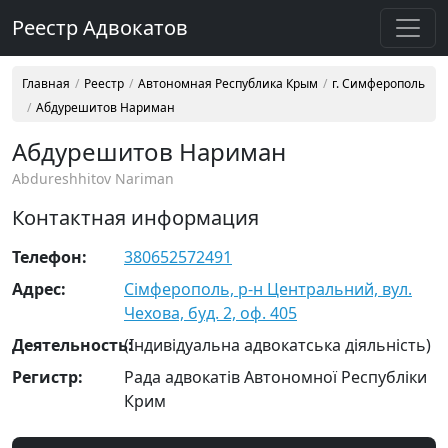
Реестр Адвокатов
Главная
Реестр
Автономная Республика Крым
г. Симферополь
Абдурешитов Нариман
Абдурешитов Нариман
Abdureshhitov Nariman
Контактная информация
Телефон:
380652572491
Адрес:
Сімферополь, р-н Центральний, вул.
Чехова, буд. 2, оф. 405
Деятельность:
(Індивідуальна адвокатська діяльність)
Регистр:
Рада адвокатів Автономної Республіки
Крим