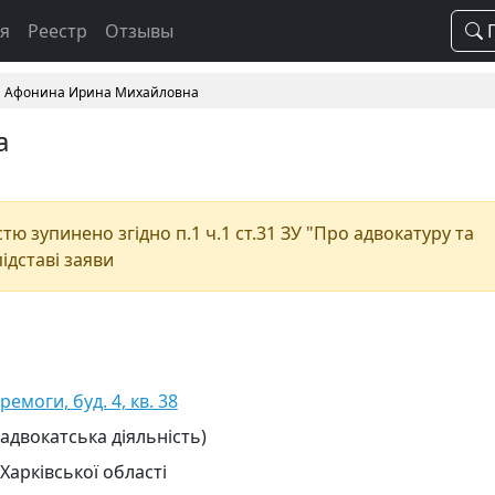
ая
Реестр
Отзывы
П
Афонина Ирина Михайловна
а
ю зупинено згідно п.1 ч.1 ст.31 ЗУ "Про адвокатуру та
підставі заяви
ремоги, буд. 4, кв. 38
 адвокатська діяльність)
Харківської області