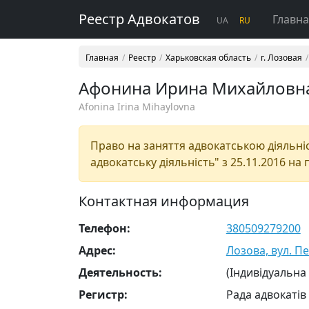
Реестр Адвокатов
Главн
UA
RU
Главная
Реестр
Харьковская область
г. Лозовая
Афонина Ирина Михайловн
Afonina Irina Mihaylovna
Право на заняття адвокатською діяльніст
адвокатську діяльність" з 25.11.2016 на 
Контактная информация
Телефон:
380509279200
Адрес:
Лозова, вул. Пе
Деятельность:
(Індивідуальна
Регистр:
Рада адвокатів 