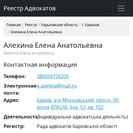
Реестр Адвокатов
Главная
Реестр
Харьковская область
г. Харьков
Алехина Елена Анатольевна
Алехина Елена Анатольевна
Alehina Elena Anatolevna
Контактная информация
Телефон:
380504726335
Электронная
e.alehina@mail.ru
почта:
Адрес:
Харків, р-н Московський, просп. 50-
річчя ВЛКСМ, буд. 53, кв. 152
Деятельность:
(Індивідуальна адвокатська діяльність)
Регистр:
Рада адвокатів Харківської області