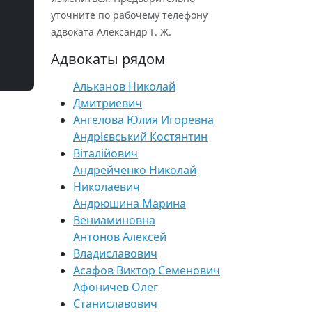
уточните по рабочему телефону
адвоката Александр Г. Ж.
Адвокаты рядом
Альканов Николай
Дмитриевич
Ангелова Юлия Игоревна
Андрієвський Костянтин
Віталійович
Андрейченко Николай
Николаевич
Андрюшина Марина
Вениаминовна
Антонов Алексей
Владиславович
Асафов Виктор Семенович
Афоничев Олег
Станиславович