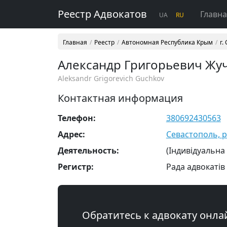
Реестр Адвокатов
Главн
UA
RU
Главная
Реестр
Автономная Республика Крым
г.
Александр Григорьевич Жу
Aleksandr Grigorevich Guchkov
Контактная информация
Телефон:
380692430563
Адрес:
Севастополь, р
Деятельность:
(Індивідуальна
Регистр:
Рада адвокатів
Обратитесь к адвокату онла