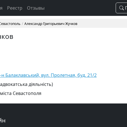
ая
Реестр
Отзывы
П
 Севастополь
Александр Григорьевич Жучков
чков
-н Балаклавський, вул. Пролетная, буд. 21/2
 адвокатська діяльність)
 міста Севастополя
йн