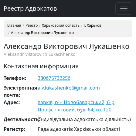
Реестр Адвокатов
Главная
Реестр
Харьковская область
г. Харьков
Александр Викторович Лукашенко
Александр Викторович Лукашенко
Aleksandr Viktorovich Lukashhenko
Контактная информация
Телефон:
380675732256
Электронная
a.v.lukashenko@gmail.com
почта:
Адрес:
Харків, р-н Новобаварський, б-р
Профспілковий, буд. 64, кв. 120
Деятельность:
(Індивідуальна адвокатська діяльність)
Регистр:
Рада адвокатів Харківської області