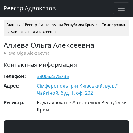
Реестр Адвокатов
Главная
Реестр
Автономная Республика Крым
г. Симферополь
Алиева Ольга Алексеевна
Алиева Ольга Алексеевна
Alieva Olga Alekseevna
Контактная информация
Телефон:
380652375735
Адрес:
Сімферополь, р-н Київський, вул. Л
Чайкіной, буд. 1, оф. 202
Регистр:
Рада адвокатів Автономної Республіки
Крим