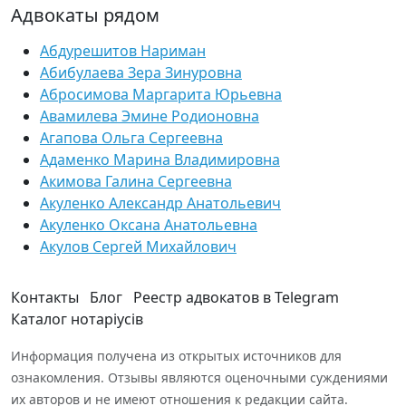
Адвокаты рядом
Абдурешитов Нариман
Абибулаева Зера Зинуровна
Абросимова Маргарита Юрьевна
Авамилева Эмине Родионовна
Агапова Ольга Сергеевна
Адаменко Марина Владимировна
Акимова Галина Сергеевна
Акуленко Александр Анатольевич
Акуленко Оксана Анатольевна
Акулов Сергей Михайлович
Контакты
Блог
Реестр адвокатов в Telegram
Каталог нотаріусів
Информация получена из открытых источников для
ознакомления. Отзывы являются оценочными суждениями
их авторов и не имеют отношения к редакции сайта.