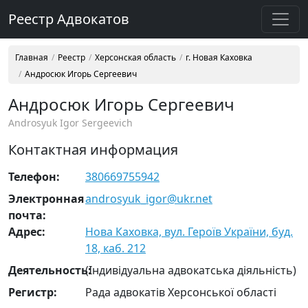
Реестр Адвокатов
Главная
Реестр
Херсонская область
г. Новая Каховка
Андросюк Игорь Сергеевич
Андросюк Игорь Сергеевич
Androsyuk Igor Sergeevich
Контактная информация
Телефон:
380669755942
Электронная
androsyuk_igor@ukr.net
почта:
Адрес:
Нова Каховка, вул. Героїв України, буд.
18, каб. 212
Деятельность:
(Індивідуальна адвокатська діяльність)
Регистр:
Рада адвокатів Херсонської області