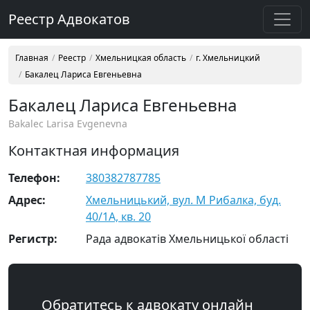
Реестр Адвокатов
Главная
Реестр
Хмельницкая область
г. Хмельницкий
Бакалец Лариса Евгеньевна
Бакалец Лариса Евгеньевна
Bakalec Larisa Evgenevna
Контактная информация
Телефон:
380382787785
Адрес:
Хмельницький, вул. М Рибалка, буд.
40/1А, кв. 20
Регистр:
Рада адвокатів Хмельницької області
Обратитесь к адвокату онлайн