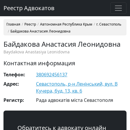
Реестр Адвокатов
Главная
Реестр
Автономная Республика Крым
г. Севастополь
Байдакова Анастасия Леонидовна
Байдакова Анастасия Леонидовна
Baydakova Anastasiya Leonidovna
Контактная информация
Телефон:
380692456137
Адрес:
Севастополь, р-н Ленінський, вул. В
Кучера, буд. 13, кв. 6
Регистр:
Рада адвокатів міста Севастополя
Обратитесь к адвокату онлайн