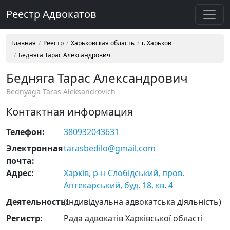
Реестр Адвокатов
Главная
Реестр
Харьковская область
г. Харьков
Бедняга Тарас Александрович
Бедняга Тарас Александрович
Bednyaga Taras Aleksandrovich
Контактная информация
Телефон:
380932043631
Электронная
tarasbedilo@gmail.com
почта:
Адрес:
Харків, р-н Слобідський, пров.
Аптекарський, буд. 18, кв. 4
Деятельность:
(Індивідуальна адвокатська діяльність)
Регистр:
Рада адвокатів Харківської області