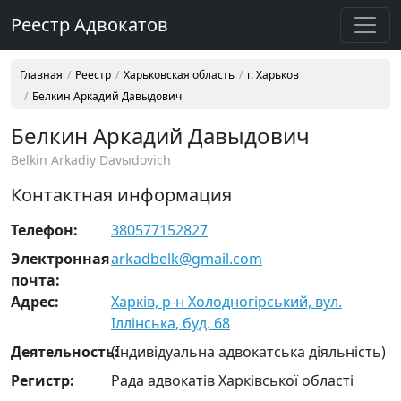
Реестр Адвокатов
Главная
Реестр
Харьковская область
г. Харьков
Белкин Аркадий Давыдович
Белкин Аркадий Давыдович
Belkin Arkadiy Davыdovich
Контактная информация
Телефон:
380577152827
Электронная
arkadbelk@gmail.com
почта:
Адрес:
Харків, р-н Холодногірський, вул.
Іллінська, буд. 68
Деятельность:
(Індивідуальна адвокатська діяльність)
Регистр:
Рада адвокатів Харківської області