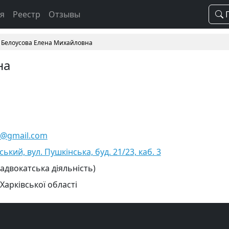
ая
Реестр
Отзывы
П
Белоусова Елена Михайловна
на
2@gmail.com
ський, вул. Пушкінська, буд. 21/23, каб. 3
 адвокатська діяльність)
Харківської області