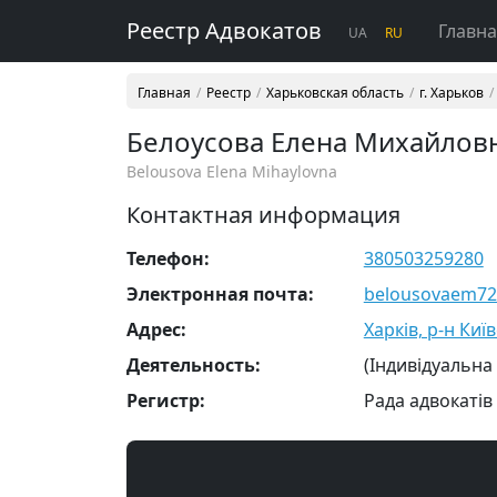
Реестр Адвокатов
Главн
UA
RU
Главная
Реестр
Харьковская область
г. Харьков
Белоусова Елена Михайлов
Belousova Elena Mihaylovna
Контактная информация
Телефон:
380503259280
Электронная почта:
belousovaem7
Адрес:
Харків, р-н Київ
Деятельность:
(Індивідуальна
Регистр:
Рада адвокатів 