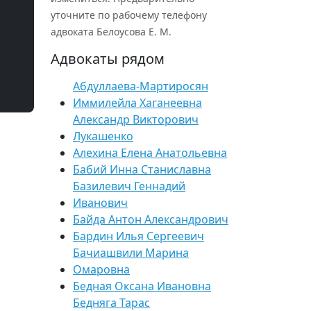
уточните по рабочему телефону
адвоката Белоусова Е. М.
Адвокаты рядом
Абдуллаева-Мартиросян
Иммилейла Хаганеевна
Александр Викторович
Лукашенко
Алехина Елена Анатольевна
Бабий Инна Станиславна
Базилевич Геннадий
Иванович
Байда Антон Александрович
Бардин Илья Сергеевич
Бачиашвили Марина
Омаровна
Бедная Оксана Ивановна
Бедняга Тарас