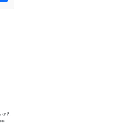
ький,
ия.