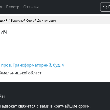
ая
Реестр
Отзывы
П
ицкий
Бережной Сергей Дмитриевич
вич
 пров. Трансформаторний, буд. 4
 Хмельницької області
йн
и адвокат свяжется с вами в кратчайшие сроки.