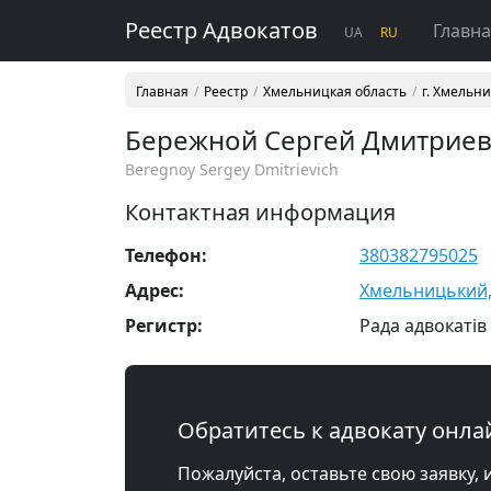
Реестр Адвокатов
Главн
UA
RU
Главная
Реестр
Хмельницкая область
г. Хмельн
Бережной Сергей Дмитрие
Beregnoy Sergey Dmitrievich
Контактная информация
Телефон:
380382795025
Адрес:
Хмельницький,
Регистр:
Рада адвокатів
Обратитесь к адвокату онла
Пожалуйста, оставьте свою заявку, 