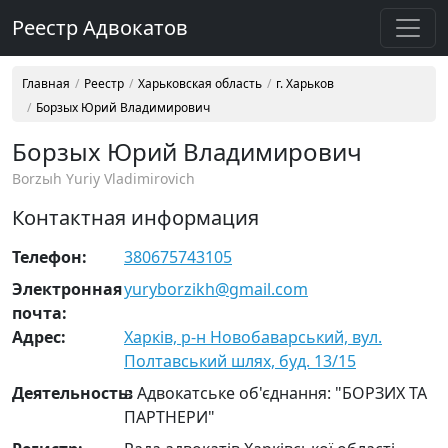
Реестр Адвокатов
Главная
Реестр
Харьковская область
г. Харьков
Борзых Юрий Владимирович
Борзых Юрий Владимирович
Borzыh Yuriy Vladimirovich
Контактная информация
Телефон:
380675743105
Электронная
yuryborzikh@gmail.com
почта:
Адрес:
Харків, р-н Новобаварський, вул.
Полтавський шлях, буд. 13/15
Деятельность:
в Адвокатське об'єднання: "БОРЗИХ ТА
ПАРТНЕРИ"