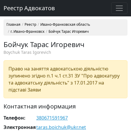
Реестр Адвокатов
Главная
Реестр
Ивано-Франковская область
г. Ивано-Франковск
Бойчук Тарас Игоревич
Бойчук Тарас Игоревич
Boychuk Taras Igorevich
Право на заняття адвокатською діяльністю
зупинено згідно п.1 ч.1 ст.31 ЗУ "Про адвокатуру
та адвокатську діяльність" з 17.01.2017 на
підставі Заяви
Контактная информация
Телефон:
380671591967
Электронная
taras.boichuk@ukr.net