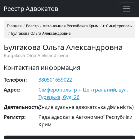
Реестр Адвокатов
Главная
Реестр
Автономная Республика Крым
г. Симферополь
Булгакова Ольга Александровна
Булгакова Ольга Александровна
Bulgakova Olga Aleksandrovna
Контактная информация
Телефон:
380501659022
Адрес:
Сімферополь, р-н Центральний, вул.
Турєцька, буд. 26
Деятельность:
(Індивідуальна адвокатська діяльність)
Регистр:
Рада адвокатів Автономної Республіки
Крим