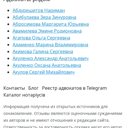
Абдурешитов Нариман
Абибулаева Зера Зинуровна
Абросимова Маргарита Юрьевна
Авамилева Эмине Родионовна
Агапова Ольга Сергеевна
Адаменко Марина Владимировна
Акимова Галина Сергеевна
Акуленко Александр Анатольевич
Акуленко Оксана Анатольевна
Акулов Сергей Михайлович
Контакты
Блог
Реестр адвокатов в Telegram
Каталог нотаріусів
Информация получена из открытых источников для
ознакомления. Отзывы являются оценочными суждениями
их авторов и не имеют отношения к редакции сайта.
Ответственность за достоверность отклика несет его автор.