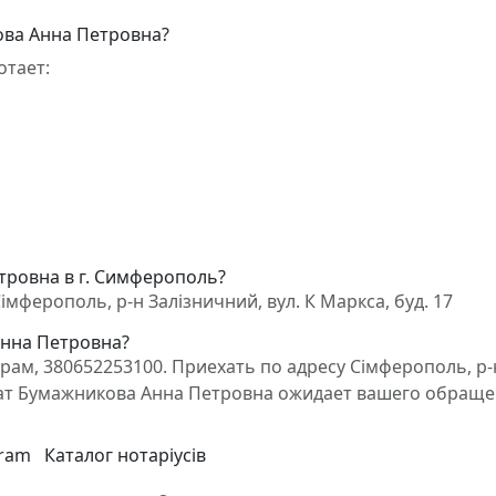
ова Анна Петровна?
отает:
тровна в г. Симферополь?
ферополь, р-н Залізничний, вул. К Маркса, буд. 17
Анна Петровна?
ам, 380652253100. Приехать по адресу Сімферополь, р-
вокат Бумажникова Анна Петровна ожидает вашего обраще
gram
Каталог нотаріусів