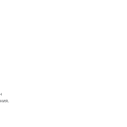
н
ния.