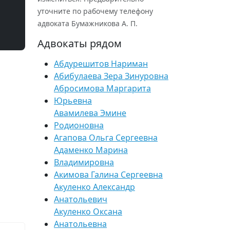
уточните по рабочему телефону
адвоката Бумажникова А. П.
Адвокаты рядом
Абдурешитов Нариман
Абибулаева Зера Зинуровна
Абросимова Маргарита
Юрьевна
Авамилева Эмине
Родионовна
Агапова Ольга Сергеевна
Адаменко Марина
Владимировна
Акимова Галина Сергеевна
Акуленко Александр
Анатольевич
Акуленко Оксана
Анатольевна