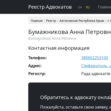
Реестр Адвокатов
Главн
UA
RU
Главная
Реестр
Автономная Республика Крым
г.
Бумажникова Анна Петровн
Bumagnikova Anna Petrovna
Контактная информация
Телефон:
380652253100
Адрес:
Сімферополь, р
Регистр:
Рада адвокатів
Обратитесь к адвокату онла
Пожалуйста, оставьте свою заявку, 