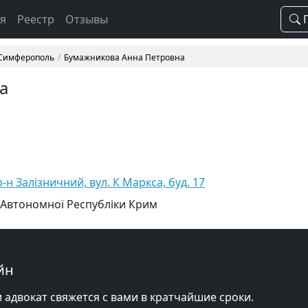
ая
Реестр
Отзывы
П
 Симферополь
Бумажникова Анна Петровна
а
-н Залізничний, вул. К Маркса, буд. 17
 Автономної Республіки Крим
йн
и адвокат свяжется с вами в кратчайшие сроки.