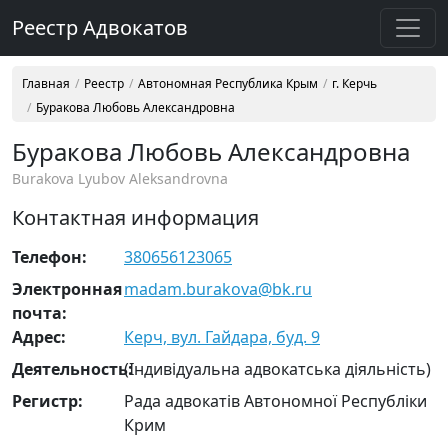
Реестр Адвокатов
Главная
Реестр
Автономная Республика Крым
г. Керчь
Буракова Любовь Александровна
Буракова Любовь Александровна
Burakova Lyubov Aleksandrovna
Контактная информация
Телефон:
380656123065
Электронная
madam.burakova@bk.ru
почта:
Адрес:
Керч, вул. Гайдара, буд. 9
Деятельность:
(Індивідуальна адвокатська діяльність)
Регистр:
Рада адвокатів Автономної Республіки
Крим