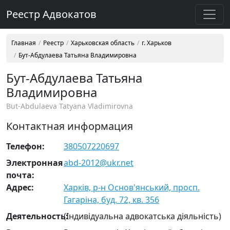
Реестр Адвокатов
Главная
Реестр
Харьковская область
г. Харьков
Бут-Абдулаева Татьяна Владимировна
Бут-Абдулаева Татьяна
Владимировна
But-Abdulaeva Tatyana Vladimirovna
Контактная информация
Телефон:
380507220697
Электронная
abd-2012@ukr.net
почта:
Адрес:
Харків, р-н Основ'янський, просп.
Гагаріна, буд. 72, кв. 356
Деятельность:
(Індивідуальна адвокатська діяльність)