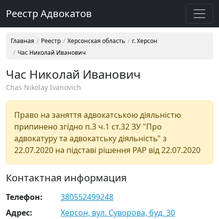
Реестр Адвокатов
Главная
Реестр
Херсонская область
г. Херсон
Час Николай Иванович
Час Николай Иванович
Chas Nikolay Ivanovich
Право на заняття адвокатською діяльністю
припинено згідно п.3 ч.1 ст.32 ЗУ "Про
адвокатуру та адвокатську діяльність" з
22.07.2020 на підставі рішення РАР від 22.07.2020
Контактная информация
Телефон:
380552499248
Адрес:
Херсон, вул. Суворова, буд. 30