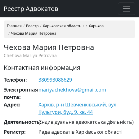
Реестр Адвокатов
Главная
Реестр
Харьковская область
г. Харьков
Чехова Мария Петровна
Чехова Мария Петровна
Chehova Mariya Petrovna
Контактная информация
Телефон:
380993088629
Электронная
mariyachekhova@gmail.com
почта:
Адрес:
Харків, р-н Шевченківський, вул.
Культури, буд. 9, кв. 44
Деятельность:
(Індивідуальна адвокатська діяльність)
Регистр:
Рада адвокатів Харківської області