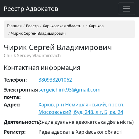
Реестр Адвокатов
Главная
Реестр
Харьковская область
г. Харьков
Чирик Сергей Владимирович
Чирик Сергей Владимирович
Chirik Sergey Vladimirovich
Контактная информация
Телефон:
380933201062
Электронная
sergeichirik93@gmail.com
почта:
Адрес:
Харків, р-н Немишлянський, просп.
Московський, буд. 248, літ. Б, кв. 24
Деятельность:
(Індивідуальна адвокатська діяльність)
Регистр:
Рада адвокатів Харківської області