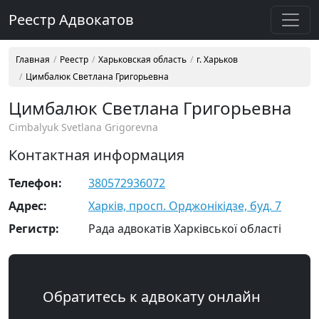
Реестр Адвокатов
Главная
Реестр
Харьковская область
г. Харьков
Цимбалюк Светлана Григорьевна
Цимбалюк Светлана Григорьевна
Cimbalyuk Svetlana Grigorevna
Контактная информация
Телефон:
380572936072
Адрес:
Харків, просп. Орджонікідзе, буд. 7
Регистр:
Рада адвокатів Харківської області
Обратитесь к адвокату онлайн