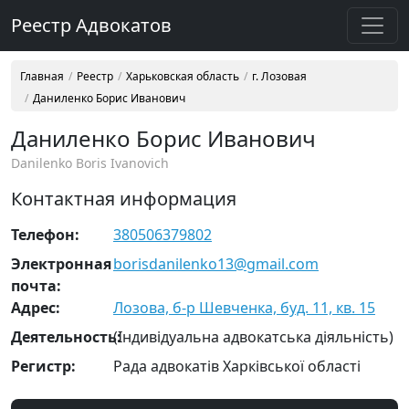
Реестр Адвокатов
Главная
Реестр
Харьковская область
г. Лозовая
Даниленко Борис Иванович
Даниленко Борис Иванович
Danilenko Boris Ivanovich
Контактная информация
Телефон:
380506379802
Электронная
borisdanilenko13@gmail.com
почта:
Адрес:
Лозова, б-р Шевченка, буд. 11, кв. 15
Деятельность:
(Індивідуальна адвокатська діяльність)
Регистр:
Рада адвокатів Харківської області