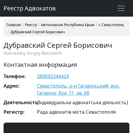
Реестр Адвокатов
Главная
Реестр
Автономная Республика Крым
г. Севастополь
Дубравский Сергей Борисович
Дубравский Сергей Борисович
Dubravskiy Sergey Borisovich
Контактная информация
Телефон:
380692244424
Адрес:
Севастополь, р-н Гагарінський, вул.
Гагаріна, буд. 11, кв. 68
Деятельность:
(Індивідуальна адвокатська діяльність)
Регистр:
Рада адвокатів міста Севастополя