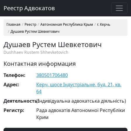
Реестр Адвокатов
Главная
Реестр
Автономная Республика Крым
г. Керчь
Душаев Рустем Шевкетович
Душаев Рустем Шевкетович
Dushhaev Rustem Shhevketovich
Контактная информация
Телефон:
380501706480
Адрес:
Керч, шосе Індустріальне, буд. 21, кв.
64
Деятельность:
(Індивідуальна адвокатська діяльність)
Регистр:
Рада адвокатів Автономної Республіки
Крим