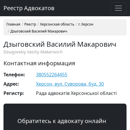
Реестр Адвокатов
Главная
Реестр
Херсонская область
г. Херсон
Дзыговский Василий Макарович
Дзыговский Василий Макарович
Dzыgovskiy Vasiliy Makarovich
Контактная информация
Телефон:
380552264455
Адрес:
Херсон, вул. Суворова, буд. 30
Регистр:
Рада адвокатів Херсонської області
Обратитесь к адвокату онлайн