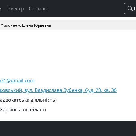
ая
Реестр
Отзывы
П
Филоненко Елена Юрьевна
ko31@gmail.com
ковський, вул. Владислава Зубенка, буд. 23, кв. 36
 адвокатська діяльність)
Харківської області