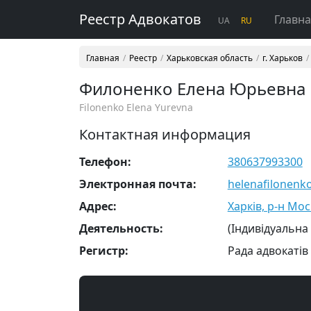
Реестр Адвокатов
Главн
UA
RU
Главная
Реестр
Харьковская область
г. Харьков
Филоненко Елена Юрьевна
Filonenko Elena Yurevna
Контактная информация
Телефон:
380637993300
Электронная почта:
helenafilonen
Адрес:
Харків, р-н Мос
Деятельность:
(Індивідуальна
Регистр:
Рада адвокатів 