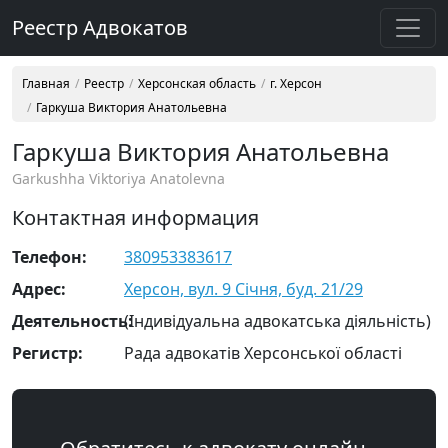
Реестр Адвокатов
Главная
Реестр
Херсонская область
г. Херсон
Гаркуша Виктория Анатольевна
Гаркуша Виктория Анатольевна
Garkushha Viktoriya Anatolevna
Контактная информация
Телефон:
380953383617
Адрес:
Херсон, вул. 9 Січня, буд. 21/29
Деятельность:
(Індивідуальна адвокатська діяльність)
Регистр:
Рада адвокатів Херсонської області