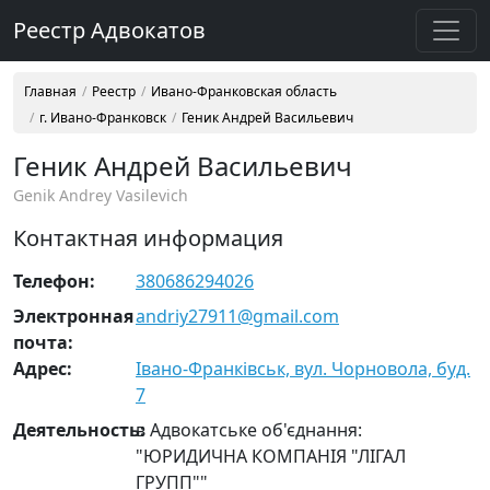
Реестр Адвокатов
Главная
Реестр
Ивано-Франковская область
г. Ивано-Франковск
Геник Андрей Васильевич
Геник Андрей Васильевич
Genik Andrey Vasilevich
Контактная информация
Телефон:
380686294026
Электронная
andriy27911@gmail.com
почта:
Адрес:
Івано-Франківськ, вул. Чорновола, буд.
7
Деятельность:
в Адвокатське об'єднання:
"ЮРИДИЧНА КОМПАНІЯ "ЛІГАЛ
ГРУПП""