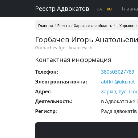
Реестр Адвокатов
Главн
UA
RU
Главная
Реестр
Харьковская область
г. Харьков
Горбачев Игорь Анатольев
Gorbachev Igor Anatolevich
Контактная информация
Телефон:
380503027789
Электронная почта:
abfkh@ukr.net
Адрес:
Харків, вул. По
Деятельность:
в Адвокатське
Регистр:
Рада адвокатів 