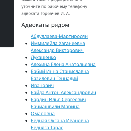
уточните по рабочему телефону
адвоката Горбачев И. А.
Адвокаты рядом
Абдуллаева-Мартиросян
Иммилейла Хаганеевна
Александр Викторович
Лукашенко
Алехина Елена Анатольевна
Бабий Инна Станиславна
Базилевич Геннадий
Иванович
Байда Антон Александрович
Бардин Илья Сергеевич
Бачиашвили Марина
Омаровна
Бедная Оксана Ивановна
Бедняга Тарас