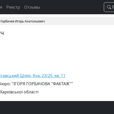
ая
Реестр
Отзывы
П
Горбачев Игорь Анатольевич
ич
лтавський Шлях, буд. 23/25, кв. 11
 бюро: "ІГОРЯ ГОРБАЧОВА "ФАКТАЖ""
Харківської області