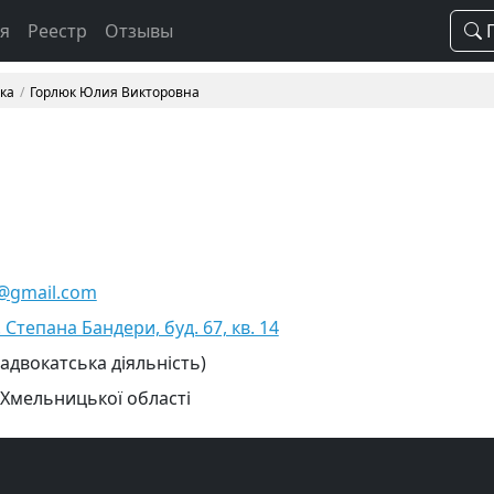
ая
Реестр
Отзывы
П
вка
Горлюк Юлия Викторовна
t@gmail.com
 Степана Бандери, буд. 67, кв. 14
 адвокатська діяльність)
 Хмельницької області