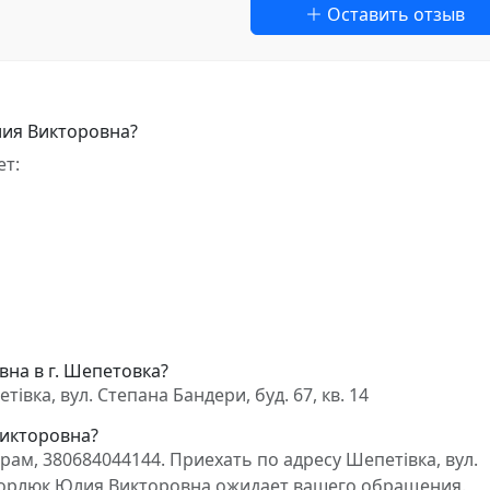
Оставить отзыв
лия Викторовна?
ет:
на в г. Шепетовка?
вка, вул. Степана Бандери, буд. 67, кв. 14
Викторовна?
ам, 380684044144. Приехать по адресу Шепетівка, вул.
ат Горлюк Юлия Викторовна ожидает вашего обращения.