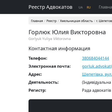
Реестр Адвокатов
Главн
UA
RU
Главная
Реестр
Хмельницкая область
г. Шепето
Горлюк Юлия Викторовна
Gorlyuk Yuliya Viktorovna
Контактная информация
Телефон:
380684044144
Электронная почта:
gorluk.advoka
Адрес:
Шепетівка, вул.
Деятельность:
(Індивідуальна
Регистр:
Рада адвокатів