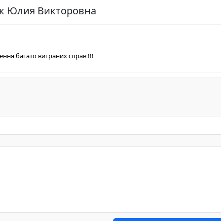
юк Юлия Викторовна
ння багато виграних справ !!!