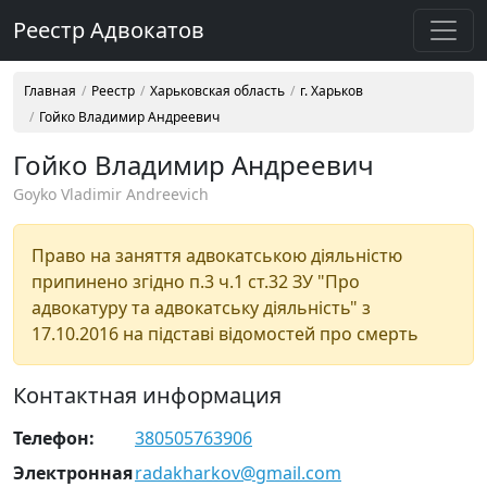
Реестр Адвокатов
Главная
Реестр
Харьковская область
г. Харьков
Гойко Владимир Андреевич
Гойко Владимир Андреевич
Goyko Vladimir Andreevich
Право на заняття адвокатською діяльністю
припинено згідно п.3 ч.1 ст.32 ЗУ "Про
адвокатуру та адвокатську діяльність" з
17.10.2016 на підставі відомостей про смерть
Контактная информация
Телефон:
380505763906
Электронная
radakharkov@gmail.com