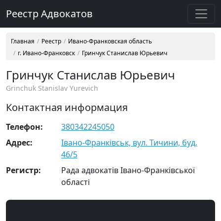
Реестр Адвокатов
Главная
Реестр
Ивано-Франковская область
г. Ивано-Франковск
Гринчук Станислав Юрьевич
Гринчук Станислав Юрьевич
Grinchuk Stanislav Yurevich
Контактная информация
Телефон:
380342245050
Адрес:
Івано-Франківськ, вул. Тичини, буд.
46/5
Регистр:
Рада адвокатів Івано-Франківської
області