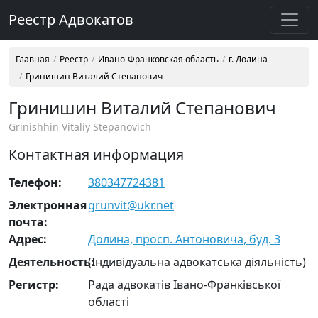
Реестр Адвокатов
Главная
Реестр
Ивано-Франковская область
г. Долина
Гринишин Виталий Степанович
Гринишин Виталий Степанович
Grinishhin Vitaliy Stepanovich
Контактная информация
Телефон:
380347724381
Электронная
grunvit@ukr.net
почта:
Адрес:
Долина, просп. Антоновича, буд. 3
Деятельность:
(Індивідуальна адвокатська діяльність)
Регистр:
Рада адвокатів Івано-Франківської
області