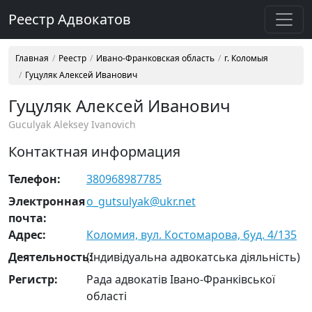
Реестр Адвокатов
Главная
Реестр
Ивано-Франковская область
г. Коломыя
Гуцуляк Алексей Иванович
Гуцуляк Алексей Иванович
Guculyak Aleksey Ivanovich
Контактная информация
Телефон:
380968987785
Электронная
o_gutsulyak@ukr.net
почта:
Адрес:
Коломия, вул. Костомарова, буд. 4/135
Деятельность:
(Індивідуальна адвокатська діяльність)
Регистр:
Рада адвокатів Івано-Франківської
області