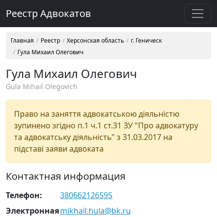
Реестр Адвокатов
Главная
Реестр
Херсонская область
г. Геническ
Гула Михаил Олегович
Гула Михаил Олегович
Gula Mihail Olegovich
Право на заняття адвокатською діяльністю
зупинено згідно п.1 ч.1 ст.31 ЗУ "Про адвокатуру
та адвокатську діяльність" з 31.03.2017 на
підставі заяви адвоката
Контактная информация
Телефон:
380662126595
Электронная
mikhail.hula@bk.ru