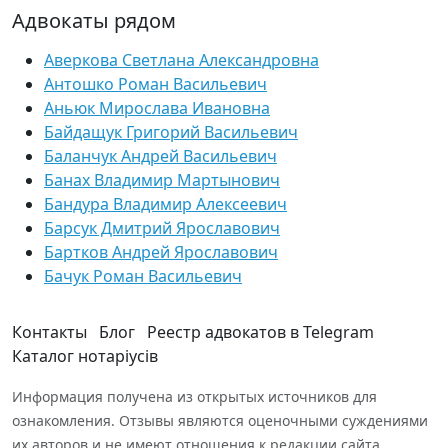
Адвокаты рядом
Аверкова Светлана Александровна
Антошко Роман Васильевич
Аньюк Мирослава Ивановна
Байдащук Григорий Васильевич
Баланчук Андрей Васильевич
Банах Владимир Мартынович
Бандура Владимир Алексеевич
Барсук Дмитрий Ярославович
Бартков Андрей Ярославович
Бачук Роман Васильевич
Контакты
Блог
Реестр адвокатов в Telegram
Каталог нотаріусів
Информация получена из открытых источников для
ознакомления. Отзывы являются оценочными суждениями
их авторов и не имеют отношения к редакции сайта.