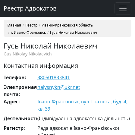
Реестр Адвокатов
Главная
Реестр
Ивано-Франковская область
г. Ивано-Франковск
Гусь Николай Николаевич
Гусь Николай Николаевич
Gus Nikolay Nikolaevich
Контактная информация
Телефон:
380501833841
Электронная
nalysnykn@ukr.net
почта:
Адрес:
Івано-Франківськ, вул. Гнатюка, буд. 4,
кв. 39
Деятельность:
(Індивідуальна адвокатська діяльність)
Регистр:
Рада адвокатів Івано-Франківської