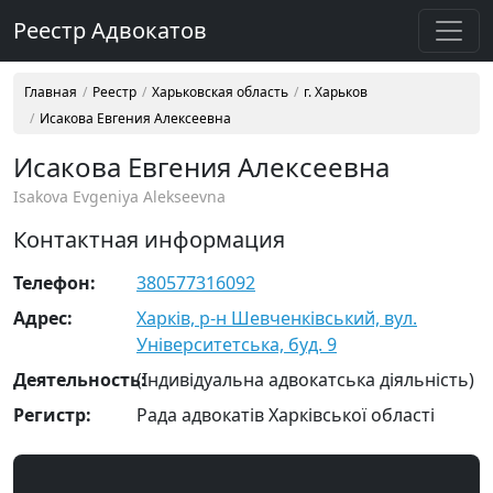
Реестр Адвокатов
Главная
Реестр
Харьковская область
г. Харьков
Исакова Евгения Алексеевна
Исакова Евгения Алексеевна
Isakova Evgeniya Alekseevna
Контактная информация
Телефон:
380577316092
Адрес:
Харків, р-н Шевченківський, вул.
Університетська, буд. 9
Деятельность:
(Індивідуальна адвокатська діяльність)
Регистр:
Рада адвокатів Харківської області