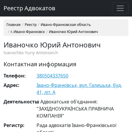
Реестр Адвокатов
Главная
Реестр
Ивано-Франковская область
г. Ивано-Франковск
Иваночко Юрий Антонович
Иваночко Юрий Антонович
Ivanochko Yuriy Antonovich
Контактная информация
Телефон:
380504337650
Адрес:
Івано-Франківськ, вул. Галицька, буд.
41, літ. А
Деятельность:
в Адвокатське об'єднання:
"ЗАХІДНОУКРАЇНСЬКА ПРАВНИЧА
КОМПАНІЯ"
Регистр:
Рада адвокатів Івано-Франківської