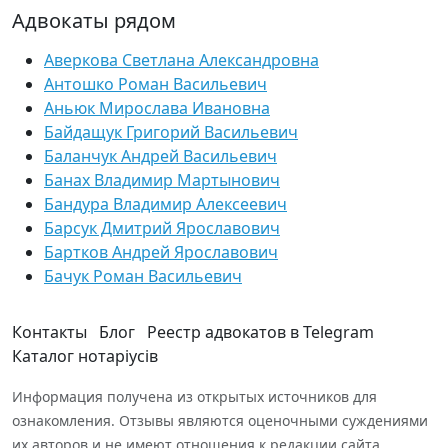
Адвокаты рядом
Аверкова Светлана Александровна
Антошко Роман Васильевич
Аньюк Мирослава Ивановна
Байдащук Григорий Васильевич
Баланчук Андрей Васильевич
Банах Владимир Мартынович
Бандура Владимир Алексеевич
Барсук Дмитрий Ярославович
Бартков Андрей Ярославович
Бачук Роман Васильевич
Контакты
Блог
Реестр адвокатов в Telegram
Каталог нотаріусів
Информация получена из открытых источников для
ознакомления. Отзывы являются оценочными суждениями
их авторов и не имеют отношения к редакции сайта.