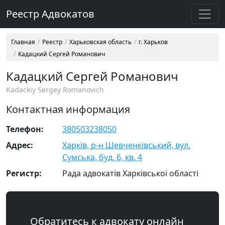
Реестр Адвокатов
Главная
Реестр
Харьковская область
г. Харьков
Кадацкий Сергей Романович
Кадацкий Сергей Романович
Kadackiy Sergey Romanovich
Контактная информация
Телефон:
380503238050
Адрес:
Харків, р-н Шевченківський, вул.
Сумська, буд. 6, кв. 4
Регистр:
Рада адвокатів Харківської області
Обратитесь к адвокату онлайн