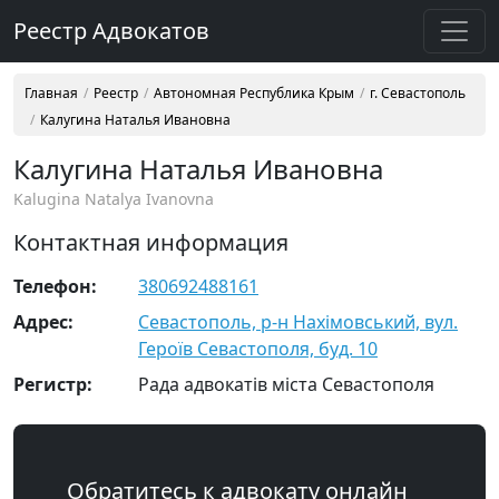
Реестр Адвокатов
Главная
Реестр
Автономная Республика Крым
г. Севастополь
Калугина Наталья Ивановна
Калугина Наталья Ивановна
Kalugina Natalya Ivanovna
Контактная информация
Телефон:
380692488161
Адрес:
Севастополь, р-н Нахімовський, вул.
Героїв Севастополя, буд. 10
Регистр:
Рада адвокатів міста Севастополя
Обратитесь к адвокату онлайн