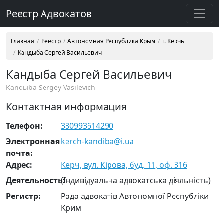
Реестр Адвокатов
Главная
Реестр
Автономная Республика Крым
г. Керчь
Кандыба Сергей Васильевич
Кандыба Сергей Васильевич
Kandыba Sergey Vasilevich
Контактная информация
Телефон:
380993614290
Электронная
kerch-kandiba@i.ua
почта:
Адрес:
Керч, вул. Кірова, буд. 11, оф. 316
Деятельность:
(Індивідуальна адвокатська діяльність)
Регистр:
Рада адвокатів Автономної Республіки
Крим