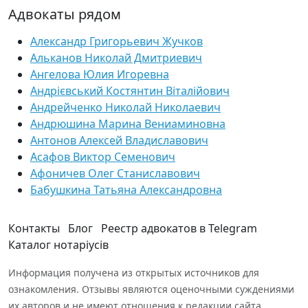
Адвокаты рядом
Александр Григорьевич Жучков
Альканов Николай Дмитриевич
Ангелова Юлия Игоревна
Андрієвський Костянтин Віталійович
Андрейченко Николай Николаевич
Андрюшина Марина Вениаминовна
Антонов Алексей Владиславович
Асафов Виктор Семенович
Афоничев Олег Станиславович
Бабушкина Татьяна Александровна
Контакты
Блог
Реестр адвокатов в Telegram
Каталог нотаріусів
Информация получена из открытых источников для
ознакомления. Отзывы являются оценочными суждениями
их авторов и не имеют отношения к редакции сайта.