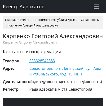
Реестр Адвокатов
Главная
Реестр
Автономная Республика Крым
г. Севастополь
Карпенко Григорий Александрович
Карпенко Григорий Александрович
Karpenko Grigoriy Aleksandrovich
Контактная информация
Телефон:
553328542883
Адрес:
Севастополь, р-н Ленінський, вул. Адм
Октябрьського, буд. 15, кв. 1
Деятельность:
(Індивідуальна адвокатська діяльність)
Регистр:
Рада адвокатів міста Севастополя