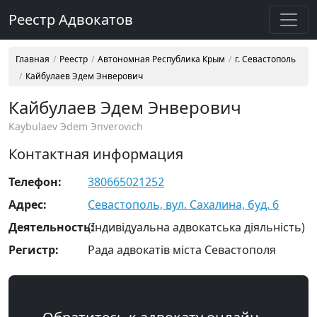
Реестр Адвокатов
Главная
Реестр
Автономная Республика Крым
г. Севастополь
Кайбулаев Эдем Энверович
Кайбулаев Эдем Энверович
Kaybulaev Эdem Эnverovich
Контактная информация
Телефон:
380665021252
Адрес:
Севастополь, вул. Сахалина, буд. 6
Деятельность:
(Індивідуальна адвокатська діяльність)
Регистр:
Рада адвокатів міста Севастополя