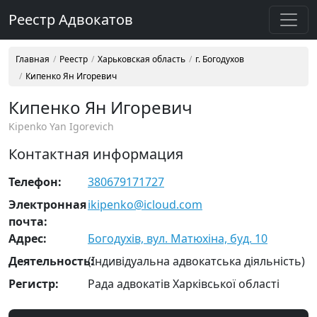
Реестр Адвокатов
Главная
Реестр
Харьковская область
г. Богодухов
Кипенко Ян Игоревич
Кипенко Ян Игоревич
Kipenko Yan Igorevich
Контактная информация
Телефон:
380679171727
Электронная
ikipenko@icloud.com
почта:
Адрес:
Богодухів, вул. Матюхіна, буд. 10
Деятельность:
(Індивідуальна адвокатська діяльність)
Регистр:
Рада адвокатів Харківської області