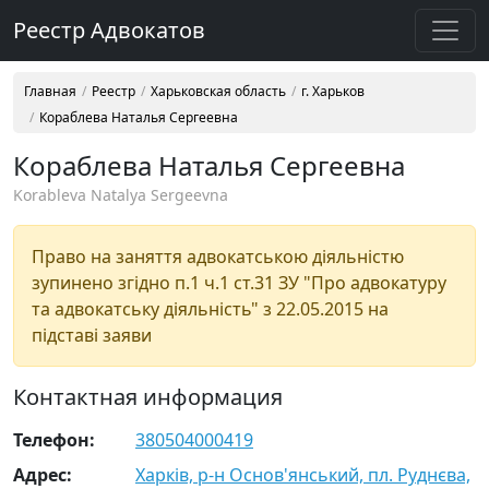
Реестр Адвокатов
Главная
Реестр
Харьковская область
г. Харьков
Кораблева Наталья Сергеевна
Кораблева Наталья Сергеевна
Korableva Natalya Sergeevna
Право на заняття адвокатською діяльністю
зупинено згідно п.1 ч.1 ст.31 ЗУ "Про адвокатуру
та адвокатську діяльність" з 22.05.2015 на
підставі заяви
Контактная информация
Телефон:
380504000419
Адрес:
Харків, р-н Основ'янський, пл. Руднєва,