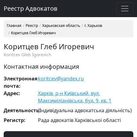
Реестр Адвокатов
Главная
Реестр
Харьковская область
г. Харьков
Коритцев Глеб Игоревич
Коритцев Глеб Игоревич
Koritcev Gleb Igorevich
Контактная информация
Электронная
koritcev@yandex.ru
почта:
Адрес:
Харків, р-н Київський, вул.
Максиміліанівська, буд. 9, кв. 1
Деятельность:
(Індивідуальна адвокатська діяльність)
Регистр:
Рада адвокатів Харківської області